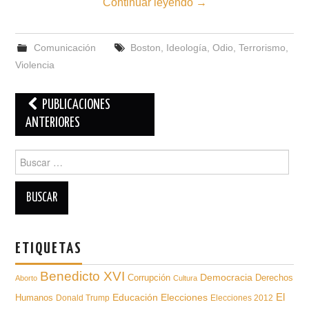
Continuar leyendo
→
Comunicación
Boston
,
Ideología
,
Odio
,
Terrorismo
,
Violencia
Navegación
PUBLICACIONES
de
ANTERIORES
entradas
Buscar
para:
ETIQUETAS
Benedicto XVI
Democracia
Derechos
Corrupción
Aborto
Cultura
Educación
El
Humanos
Elecciones
Donald Trump
Elecciones 2012