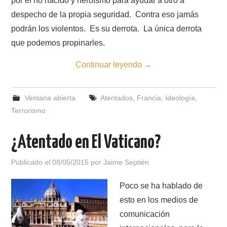
por el no nacido y heroísmo para ayudar a otro a
despecho de la propia seguridad. Contra eso jamás
podrán los violentos. Es su derrota. La única derrota
que podemos propinarles.
Continuar leyendo
→
Ventana abierta
Atentados
,
Francia
,
Ideología
,
Terrorismo
¿Atentado en El Vaticano?
Publicado el
08/05/2015
por
Jaime Septién
Poco se ha hablado de
esto en los medios de
comunicación