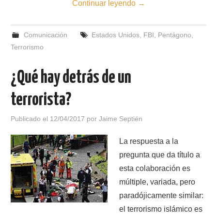
Continuar leyendo
→
Comunicación
Estados Unidos
,
FBI
,
Pentágono
,
Terrorismo
¿Qué hay detrás de un
terrorista?
Publicado el
12/04/2017
por
Jaime Septién
La respuesta a la
pregunta que da título a
esta colaboración es
múltiple, variada, pero
paradójicamente similar:
el terrorismo islámico es