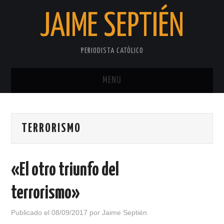
JAIME SEPTIÉN
PERIODISTA CATÓLICO
MENU
INICIO
TERRORISMO
SOBRE EL AUTOR
PRIVACIDAD
«El otro triunfo del
terrorismo»
Publicado el
08/09/2017
por
Jaime Septién