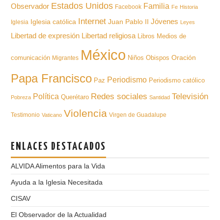
Estados Unidos
Familia
Observador
Facebook
Fe
Historia
Internet
Iglesia católica
Juan Pablo II
Jóvenes
Iglesia
Leyes
Libertad de expresión
Libertad religiosa
Libros
Medios de
México
Oración
comunicación
Niños
Obispos
Migrantes
Papa Francisco
Periodismo
Paz
Periodismo católico
Televisión
Redes sociales
Política
Querétaro
Pobreza
Santidad
Violencia
Testimonio
Virgen de Guadalupe
Vaticano
ENLACES DESTACADOS
ALVIDA Alimentos para la Vida
Ayuda a la Iglesia Necesitada
CISAV
El Observador de la Actualidad