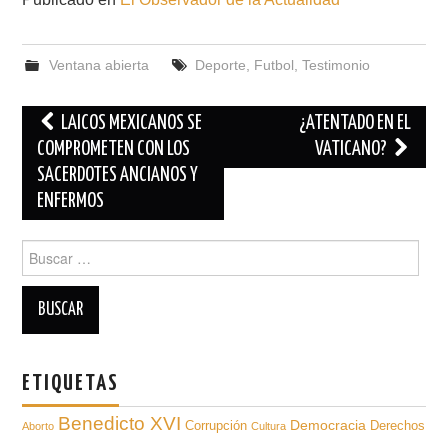
Ventana abierta
Deporte
,
Futbol
,
Testimonio
Navegación
LAICOS MEXICANOS SE
¿ATENTADO EN EL
de
COMPROMETEN CON LOS
VATICANO?
SACERDOTES ANCIANOS Y
entradas
ENFERMOS
Buscar
para:
ETIQUETAS
Benedicto XVI
Democracia
Derechos
Corrupción
Aborto
Cultura