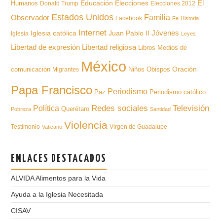
Educación
El
Humanos
Elecciones
Donald Trump
Elecciones 2012
Estados Unidos
Familia
Observador
Facebook
Fe
Historia
Internet
Iglesia católica
Juan Pablo II
Jóvenes
Iglesia
Leyes
Libertad de expresión
Libertad religiosa
Libros
Medios de
México
Oración
comunicación
Niños
Obispos
Migrantes
Papa Francisco
Periodismo
Paz
Periodismo católico
Televisión
Redes sociales
Política
Querétaro
Pobreza
Santidad
Violencia
Testimonio
Virgen de Guadalupe
Vaticano
ENLACES DESTACADOS
ALVIDA Alimentos para la Vida
Ayuda a la Iglesia Necesitada
CISAV