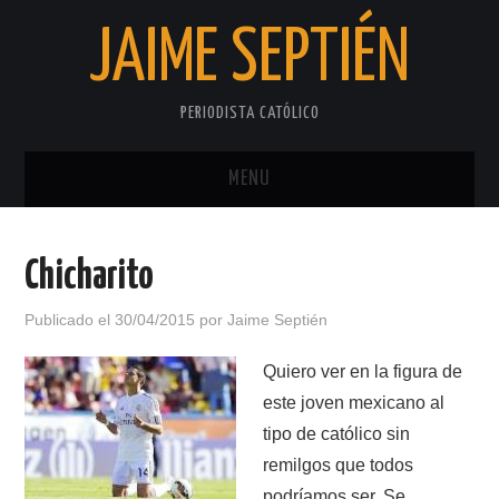
JAIME SEPTIÉN
PERIODISTA CATÓLICO
MENU
INICIO
Chicharito
SOBRE EL AUTOR
Publicado el
30/04/2015
por
Jaime Septién
PRIVACIDAD
Quiero ver en la figura de
este joven mexicano al
tipo de católico sin
remilgos que todos
podríamos ser. Se