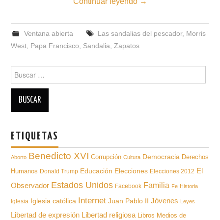
Continuar leyendo
→
Ventana abierta
Las sandalias del pescador
,
Morris
West
,
Papa Francisco
,
Sandalia
,
Zapatos
Buscar
para:
ETIQUETAS
Benedicto XVI
Democracia
Derechos
Corrupción
Aborto
Cultura
Educación
El
Humanos
Elecciones
Donald Trump
Elecciones 2012
Estados Unidos
Familia
Observador
Facebook
Fe
Historia
Internet
Iglesia católica
Juan Pablo II
Jóvenes
Iglesia
Leyes
Libertad de expresión
Libertad religiosa
Libros
Medios de