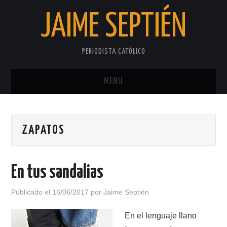
JAIME SEPTIÉN
PERIODISTA CATÓLICO
MENU
INICIO
ZAPATOS
SOBRE EL AUTOR
PRIVACIDAD
En tus sandalias
Publicado el
16/06/2017
por
Jaime Septién
En el lenguaje llano