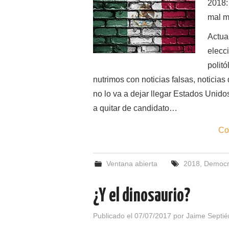
2018: 
mal m
Actua
elecc
polit
nutrimos con noticias falsas, noticia
no lo va a dejar llegar Estados Unido
a quitar de candidato…
Co
Ventana abierta
2018
,
Democr
¿Y el dinosaurio?
Publicado el
07/07/2017
por
Jaime Septié