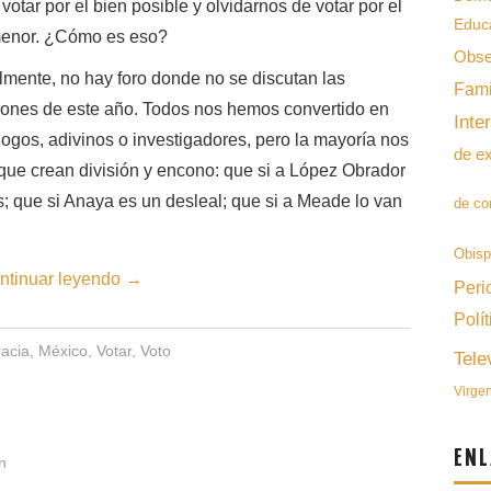
votar por el bien posible y olvidarnos de votar por el
Educ
enor. ¿Cómo es eso?
Obse
lmente, no hay foro donde no se discutan las
Fami
iones de este año. Todos nos hemos convertido en
Inte
ólogos, adivinos o investigadores, pero la mayoría nos
de e
s que crean división y encono: que si a López Obrador
s; que si Anaya es un desleal; que si a Meade lo van
de co
Obis
ntinuar leyendo
→
Peri
Polít
acia
,
México
,
Votar
,
Voto
Tele
Virge
ENL
n