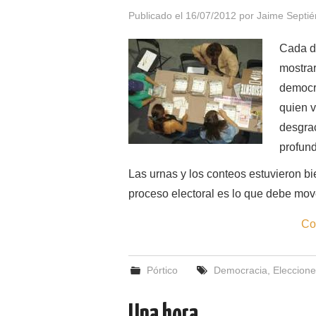
Publicado el
16/07/2012
por
Jaime Septié
Cada dí
mostra
democra
quien v
desgrac
profun
Las urnas y los conteos estuvieron b
proceso electoral es lo que debe mov
Co
Pórtico
Democracia
,
Eleccion
Una hora