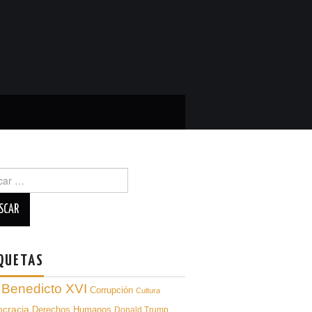
ar
QUETAS
Benedicto XVI
Corrupción
Cultura
cracia
Derechos Humanos
Donald Trump