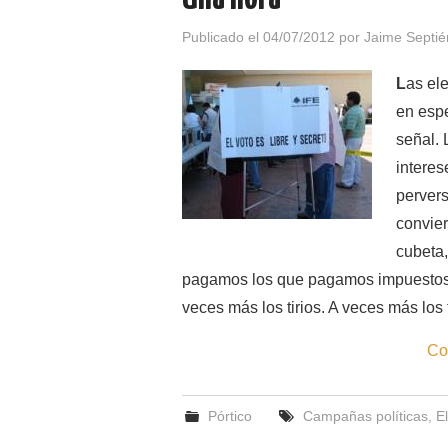
Publicado el
04/07/2012
por
Jaime Septié
L
as ele
en espe
señal. 
interes
pervers
convier
cubeta,
pagamos los que pagamos impuestos), 
veces más los tirios. A veces más lo
Co
Pórtico
Campañas políticas
,
E