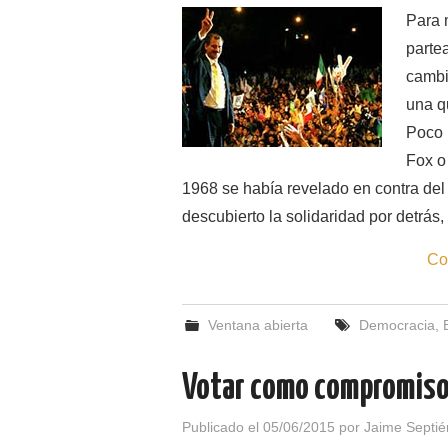
Para 
parte
cambi
una q
Poco 
Fox o
1968 se había revelado en contra del
descubierto la solidaridad por detrás, 
Co
Ventana abierta
Democracia
,
Votar como compromis
Publicado el
05/06/2015
por
Jaime Septié