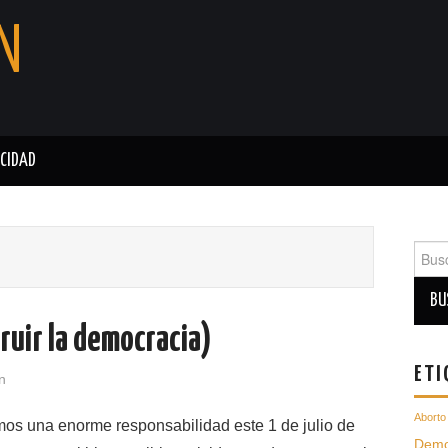
N
ACIDAD
Busc
para:
ruir la democracia)
ETI
n
Aborto
os una enorme responsabilidad este 1 de julio de
Demo