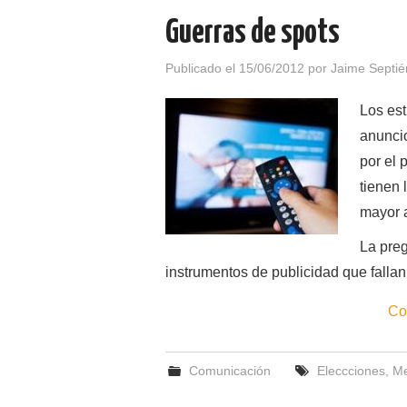
Guerras de spots
Publicado el
15/06/2012
por
Jaime Septié
Los est
anuncio
por el 
tienen 
mayor a
La preg
instrumentos de publicidad que falla
Co
Comunicación
Eleccciones
,
Me