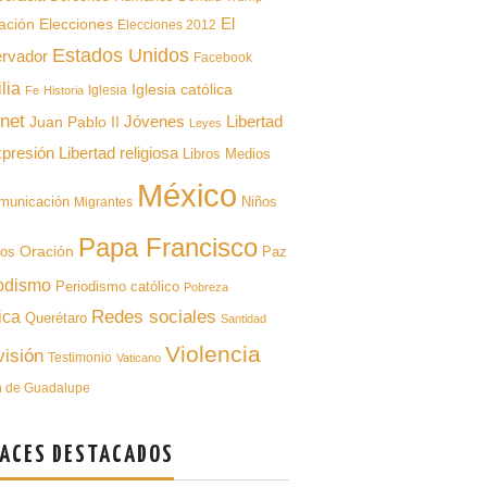
ación
El
Elecciones
Elecciones 2012
Estados Unidos
rvador
Facebook
lia
Iglesia católica
Iglesia
Fe
Historia
rnet
Libertad
Juan Pablo II
Jóvenes
Leyes
xpresión
Libertad religiosa
Libros
Medios
México
municación
Niños
Migrantes
Papa Francisco
Oración
pos
Paz
odismo
Periodismo católico
Pobreza
Redes sociales
ica
Querétaro
Santidad
Violencia
visión
Testimonio
Vaticano
n de Guadalupe
ACES DESTACADOS