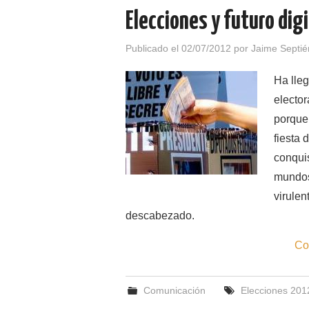
Elecciones y futuro digi
Publicado el
02/07/2012
por
Jaime Septié
Ha lleg
elector
porque 
fiesta 
conquis
mundos
virulen
descabezado.
Co
Comunicación
Elecciones 201