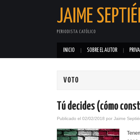
JAIME SEPTIÉ
PERIODISTA CATÓLICO
INICIO
SOBRE EL AUTOR
PRIV
VOTO
Tú decides (cómo const
Publicado el
02/02/2018
por
Jaime Septié
Tenem