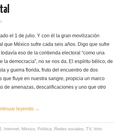
tal
n
ado el 1 de julio. Y con él la gran movilización
al que México sufre cada seis años. Digo que sufre
todavía eso de la contienda electoral “como una
de la democracia”, no se nos da. El espíritu bélico, de
ta y guerra florida, fruto del encuentro de dos
 que fluye en nuestra sangre, propicia un marco
to de amenazas, descalificaciones y uno que otro
ntinuar leyendo
→
2
,
Internet
,
México
,
Política
,
Redes sociales
,
TV
,
Voto