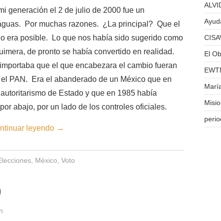
ALVID
mi generación el 2 de julio de 2000 fue un
Ayuda
aguas. Por muchas razones. ¿La principal? Que el
o era posible. Lo que nos había sido sugerido como
CISA
uimera, de pronto se había convertido en realidad.
El Ob
importaba que el que encabezara el cambio fueran
EWTN
 el PAN. Era el abanderado de un México que en
Marí
 autoritarismo de Estado y que en 1985 había
Misi
por abajo, por un lado de los controles oficiales.
perio
ntinuar leyendo
→
Elecciones
,
México
,
Voto
o
n