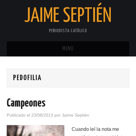
JAIME SEPTIÉN
PERIODISTA CATÓLICO
MENU
INICIO
PEDOFILIA
SOBRE EL AUTOR
PRIVACIDAD
Campeones
Publicado el
23/08/2013
por
Jaime Septién
Cuando leí la nota me