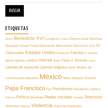
para:
ETIQUETAS
Benedicto XVI
Democracia
Derechos
Corrupción
Aborto
Cultura
Educación
El
Humanos
Elecciones
Donald Trump
Elecciones 2012
Estados Unidos
Familia
Observador
Facebook
Fe
Historia
Internet
Iglesia católica
Juan Pablo II
Jóvenes
Iglesia
Leyes
Libertad de expresión
Libertad religiosa
Libros
Medios de
México
Oración
comunicación
Niños
Obispos
Migrantes
Papa Francisco
Periodismo
Paz
Periodismo católico
Televisión
Redes sociales
Política
Querétaro
Pobreza
Santidad
Violencia
Testimonio
Virgen de Guadalupe
Vaticano