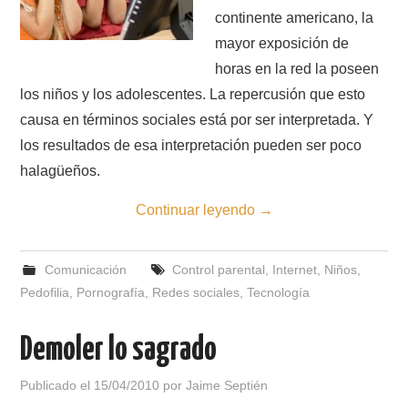
continente americano, la
mayor exposición de
horas en la red la poseen
los niños y los adolescentes. La repercusión que esto
causa en términos sociales está por ser interpretada. Y
los resultados de esa interpretación pueden ser poco
halagüeños.
Continuar leyendo
→
Comunicación
Control parental
,
Internet
,
Niños
,
Pedofilia
,
Pornografía
,
Redes sociales
,
Tecnología
Demoler lo sagrado
Publicado el
15/04/2010
por
Jaime Septién