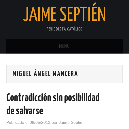
JAIME SEPTIÉN
PERIODISTA CATÓLICO
MENU
INICIO
MIGUEL ÁNGEL MANCERA
SOBRE EL AUTOR
PRIVACIDAD
Contradicción sin posibilidad
de salvarse
Publicado el
08/05/2013
por
Jaime Septién