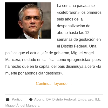
La semana pasada se
«celebraron» los primeros
seis años de la
despenalización del
aborto hasta las 12
semanas de gestación en
el Distrito Federal. Una
política que el actual jefe de gobierno, Miguel Ángel
Mancera, no dudó en calificar como «progresista», pues
ha hecho que en la capital del país disminuya a cero «la
muerte por abortos clandestinos».
Continuar leyendo
→
Pórtico
Aborto
,
DF
,
Distrito Federal
,
Embarazo
,
ILE
,
Miguel Ángel Mancera