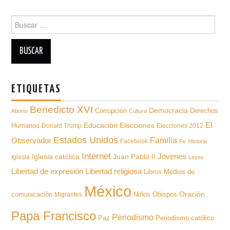
Buscar
para:
ETIQUETAS
Benedicto XVI
Democracia
Derechos
Corrupción
Aborto
Cultura
Educación
El
Humanos
Elecciones
Donald Trump
Elecciones 2012
Estados Unidos
Familia
Observador
Facebook
Fe
Historia
Internet
Iglesia católica
Juan Pablo II
Jóvenes
Iglesia
Leyes
Libertad de expresión
Libertad religiosa
Libros
Medios de
México
Oración
comunicación
Niños
Obispos
Migrantes
Papa Francisco
Periodismo
Paz
Periodismo católico