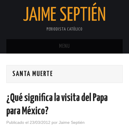
JAIME SEPTIÉN
PERIODISTA CATÓLICO
MENU
INICIO
SANTA MUERTE
SOBRE EL AUTOR
PRIVACIDAD
¿Qué significa la visita del Papa
para México?
Publicado el
23/03/2012
por
Jaime Septién