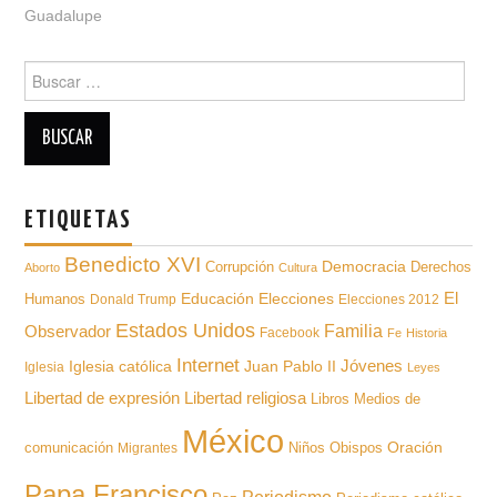
Guadalupe
Buscar
para:
ETIQUETAS
Benedicto XVI
Democracia
Derechos
Corrupción
Aborto
Cultura
Educación
El
Humanos
Elecciones
Donald Trump
Elecciones 2012
Estados Unidos
Familia
Observador
Facebook
Fe
Historia
Internet
Iglesia católica
Juan Pablo II
Jóvenes
Iglesia
Leyes
Libertad de expresión
Libertad religiosa
Libros
Medios de
México
Oración
comunicación
Niños
Obispos
Migrantes
Papa Francisco