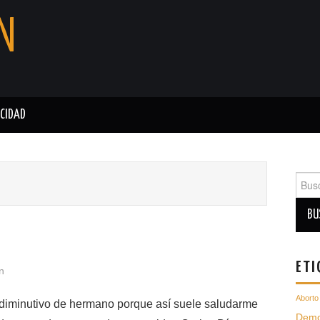
N
ACIDAD
Busc
para:
ETI
n
Aborto
 diminutivo de hermano porque así suele saludarme
Demo