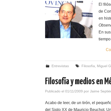
El filó
de Comi
en hist
Observ
En sus
tiempo 
Co
Entrevistas
Filosofía
,
Miguel G
Filosofía y medios en M
Publicado el
01/11/2009
por
Jaime Septié
Acabo de leer, de un tirón, el pequeñ
del Siglo XX de Mauricio Beuchot. Un