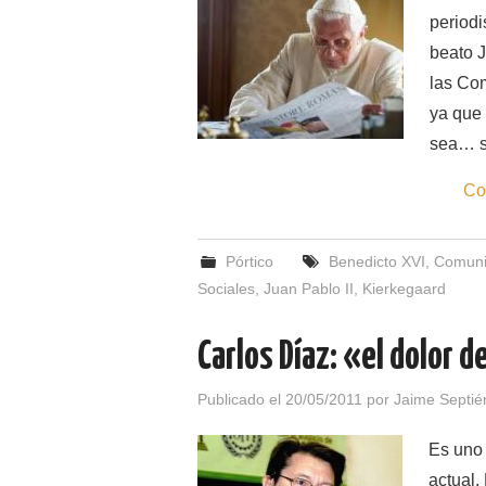
periodi
beato J
las Co
ya que
sea… so
Co
Pórtico
Benedicto XVI
,
Comunic
Sociales
,
Juan Pablo II
,
Kierkegaard
Carlos Díaz: «el dolor d
Publicado el
20/05/2011
por
Jaime Septié
Es uno 
actual.