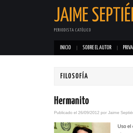
JAIME SEPTIÉ
PERIODISTA CATÓLICO
INICIO
SOBRE EL AUTOR
PRIV
FILOSOFÍA
Hermanito
Publicado el
26/09/2012
por
Jaime Septié
Uso el