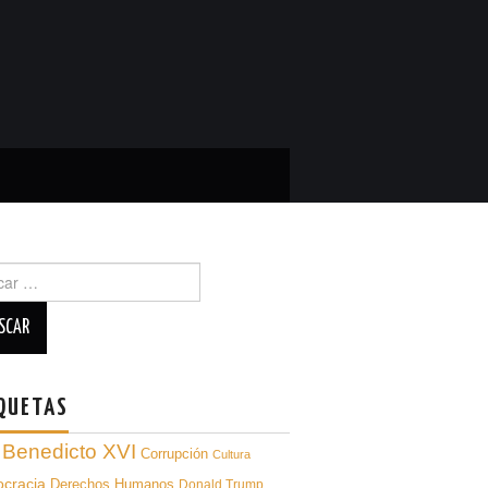
ar
QUETAS
Benedicto XVI
Corrupción
Cultura
cracia
Derechos Humanos
Donald Trump