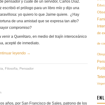
de pensador y cuate de un servidor, Carlos Díaz.
Educ
 escribió el prólogo para un libro mío y dijo una
Obse
aravillosa: yo quiero lo que Jaime quiere. ¿Hay
Fami
ortuna de una amistad que se expresa tan alto?
Inte
ayor compromiso?
de e
enir a Querétaro, en medio del trajín interoceánico
osa, acepté de inmediato.
de co
ntinuar leyendo
→
Obis
Peri
Polít
ia
,
Filosofía
,
Pensador
Tele
Virge
n
ENL
los años, por San Francisco de Sales, patrono de los