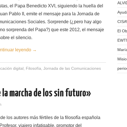
ALVID
stas, el Papa Benedicto XVI, siguiendo la huella del
Ayuda
uan Pablo II, emite el mensaje para la Jornada de
municaciones Sociales. Sorprende (¿pero hay algo
CISA
 no sorprenda del Papa?) que este 2012, el mensaje
El Ob
bre el silencio.
EWTN
ntinuar leyendo
→
Marí
Misi
ación digital
,
Filosofía
,
Jornada de las Comunicaciones
perio
e la marcha de los sin futuro»
n
de los autores más fértiles de la filosofía española
 Profesor, viajero infatigable, promotor del