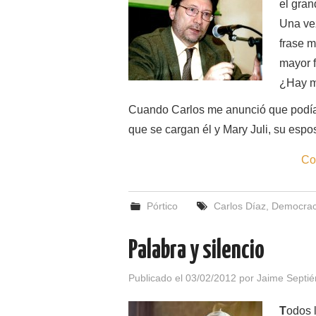
el gran
Una vez
frase m
mayor f
¿Hay m
Cuando Carlos me anunció que podía v
que se cargan él y Mary Juli, su esp
Co
Pórtico
Carlos Díaz
,
Democrac
Palabra y silencio
Publicado el
03/02/2012
por
Jaime Septié
T
odos 