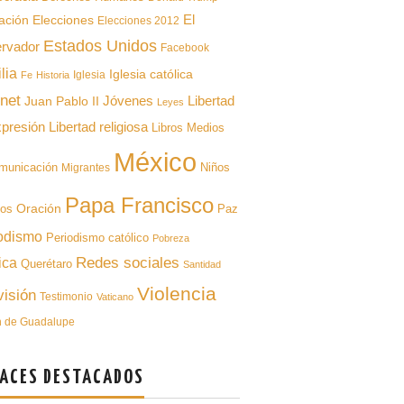
ación
El
Elecciones
Elecciones 2012
Estados Unidos
rvador
Facebook
lia
Iglesia católica
Iglesia
Fe
Historia
rnet
Libertad
Juan Pablo II
Jóvenes
Leyes
xpresión
Libertad religiosa
Libros
Medios
México
municación
Niños
Migrantes
Papa Francisco
Oración
pos
Paz
odismo
Periodismo católico
Pobreza
Redes sociales
ica
Querétaro
Santidad
Violencia
visión
Testimonio
Vaticano
n de Guadalupe
ACES DESTACADOS