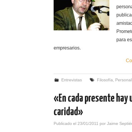
persona
publica
amistad
Promete
para es
empresarios.
Co
Entrevistas
Filosofía
,
Personal
«En cada presente hay u
caridad»
Publicado el
23/01/2011
por
Jaime Septié