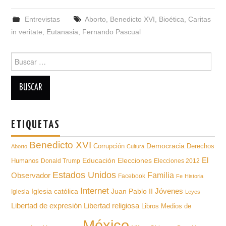
Entrevistas
Aborto
,
Benedicto XVI
,
Bioética
,
Caritas
in veritate
,
Eutanasia
,
Fernando Pascual
Buscar
para:
ETIQUETAS
Benedicto XVI
Democracia
Derechos
Corrupción
Aborto
Cultura
Educación
El
Humanos
Elecciones
Donald Trump
Elecciones 2012
Estados Unidos
Familia
Observador
Facebook
Fe
Historia
Internet
Iglesia católica
Juan Pablo II
Jóvenes
Iglesia
Leyes
Libertad de expresión
Libertad religiosa
Libros
Medios de
México