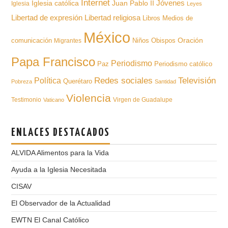
Internet
Iglesia católica
Juan Pablo II
Jóvenes
Iglesia
Leyes
Libertad de expresión
Libertad religiosa
Libros
Medios de
México
Oración
comunicación
Niños
Obispos
Migrantes
Papa Francisco
Periodismo
Paz
Periodismo católico
Televisión
Redes sociales
Política
Querétaro
Pobreza
Santidad
Violencia
Testimonio
Virgen de Guadalupe
Vaticano
ENLACES DESTACADOS
ALVIDA Alimentos para la Vida
Ayuda a la Iglesia Necesitada
CISAV
El Observador de la Actualidad
EWTN El Canal Católico