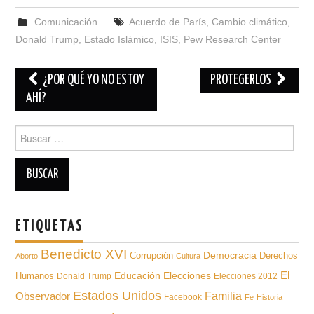
Comunicación
Acuerdo de París
,
Cambio climático
,
Donald Trump
,
Estado Islámico
,
ISIS
,
Pew Research Center
Navegación
¿POR QUÉ YO NO ESTOY
PROTEGERLOS
de
AHÍ?
entradas
Buscar
para:
ETIQUETAS
Benedicto XVI
Democracia
Derechos
Corrupción
Aborto
Cultura
Educación
El
Humanos
Elecciones
Donald Trump
Elecciones 2012
Estados Unidos
Familia
Observador
Facebook
Fe
Historia