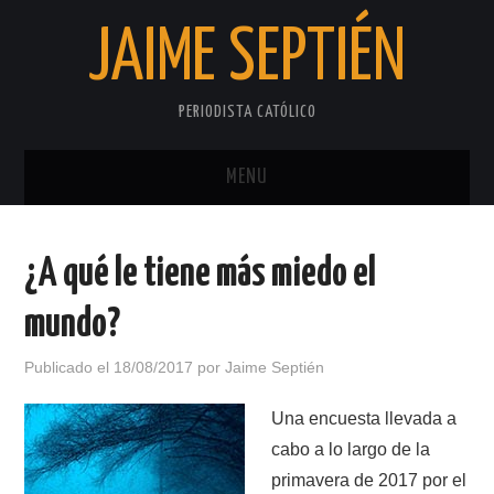
JAIME SEPTIÉN
PERIODISTA CATÓLICO
MENU
INICIO
¿A qué le tiene más miedo el
SOBRE EL AUTOR
mundo?
PRIVACIDAD
Publicado el
18/08/2017
por
Jaime Septién
Una encuesta llevada a
cabo a lo largo de la
primavera de 2017 por el