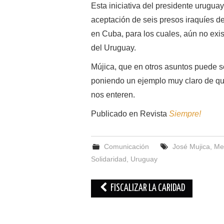
Esta iniciativa del presidente urugua
aceptación de seis presos iraquíes 
en Cuba, para los cuales, aún no exis
del Uru­guay.
Mújica, que en otros asuntos puede ser
poniendo un ejemplo muy claro de qu
nos enteren.
Publicado en Revista
Siempre!
Comunicación
José Mujica
,
Me
Solidaridad
,
Uruguay
Navegación
FISCALIZAR LA CARIDAD
de
entradas