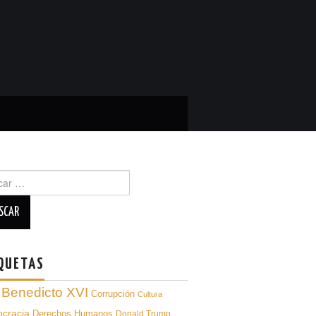
ar
QUETAS
Benedicto XVI
Corrupción
Cultura
cracia
Derechos Humanos
Donald Trump