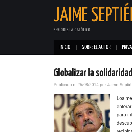
JAIME SEPTIÉ
PERIODISTA CATÓLICO
INICIO
SOBRE EL AUTOR
PRIV
Globalizar la solidarida
Publicado el
25/08/2014
por
Jaime Septié
Los me
enterar
para in
descubr
recibir