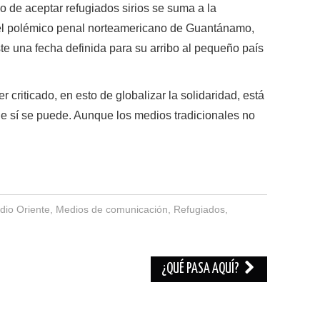
yo de aceptar refugiados sirios se suma a la
del polémico penal norteamericano de Guan­tánamo,
te una fecha definida para su arribo al pequeño país
 criticado, en esto de globalizar la solidaridad, está
e sí se puede. Aunque los medios tradicionales no
dio Oriente
,
Medios de comunicación
,
Refugiados
,
¿QUÉ PASA AQUÍ?