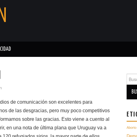
N
ACIDAD
d
Busc
para:
n
dios de comunicación son excelentes para
nos de las desgracias, pero muy poco competitivos
ETI
formarnos sobre las gracias. Esto viene a cuento al
ir, en una nota de última plana que Uruguay va a
Aborto
Demo
 a 120 refugiados sirios, la mayor parte de ellos