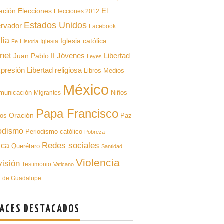
ación
El
Elecciones
Elecciones 2012
Estados Unidos
rvador
Facebook
lia
Iglesia católica
Iglesia
Fe
Historia
rnet
Libertad
Juan Pablo II
Jóvenes
Leyes
xpresión
Libertad religiosa
Libros
Medios
México
municación
Niños
Migrantes
Papa Francisco
Oración
pos
Paz
odismo
Periodismo católico
Pobreza
Redes sociales
ica
Querétaro
Santidad
Violencia
visión
Testimonio
Vaticano
n de Guadalupe
ACES DESTACADOS