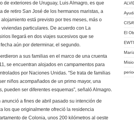
ro de exteriores de Uruguay, Luis Almagro, es que
ALVID
sa de retiro San José de los hermanos maristas, a
Ayuda
 alojamiento está previsto por tres meses, más o
CISA
 viviendas particulares. De acuerdo con La
El Ob
sirios llegará en dos viajes sucesivos que se
EWTN
n fecha aún por determinar, el segundo.
Marí
rdieron a sus familias en el marco de una cruenta
Misi
 2011, se encuentran alojados en campamentos para
perio
ntrolados por Naciones Unidas. “Se trata de familias
 ser niños acompañados de un primo mayor, una
os, pueden ser diferentes esquemas”, señaló Almagro.
 anunció a fines de abril pasado su intención de
ra los que originalmente ofreció la residencia
artamento de Colonia, unos 200 kilómetros al oeste