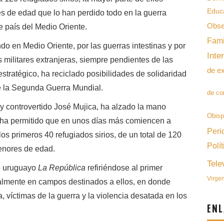
Educ
 de edad que lo han perdido todo en la guerra
Obse
e país del Medio Oriente.
Fami
o en Medio Oriente, por las guerras intestinas y por
Inte
s militares extranjeras, siempre pendientes de las
de e
oestratégico, ha reciclado posibilidades de solidaridad
e la Segunda Guerra Mundial.
de co
 y controvertido José Mujica, ha alzado la mano
Obis
y ha permitido que en unos días más comiencen a
Peri
los primeros 40 refugiados sirios, de un total de 120
Polít
menores de edad.
Tele
io uruguayo
La República
refiriéndose al primer
Virge
ualmente en campos destinados a ellos, en donde
, víctimas de la guerra y la violencia desatada en los
ENL