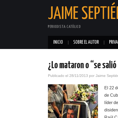
JAIME SEPTIÉ
PERIODISTA CATÓLICO
INICIO
SOBRE EL AUTOR
PRIV
¿Lo mataron o “se salió 
Publicado el
28/11/2013
por
Jaime Septié
El 22 d
de Cub
líder d
disiden
Raúl C