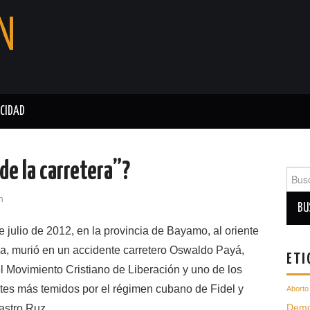
N
ACIDAD
de la carretera”?
Busc
para:
n
e julio de 2012, en la provincia de Bayamo, al oriente
a, murió en un accidente carretero Oswaldo Payá,
ETI
el Movimiento Cristiano de Liberación y uno de los
tes más temidos por el régimen cubano de Fidel y
Aborto
Demo
astro Ruz.