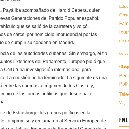
Educ
a, Payá iba acompañado de Harold Cepera, quien
Obse
Nuevas Generaciones del Partido Popular español,
Fami
hículo que se salió de la carretera y volcó.
Inte
s de cárcel por homicidio imprudencial por las
de e
do de cumplir su condena en Madrid.
encia de las autoridades cubanas. Sin embargo, el fin
de co
untos Exteriores del Parlamento Europeo pidió que
Obis
a ONU “una investigación internacional para
Peri
ra. La cuestión no ha terminado. La siguiente es una
Polít
á entre las cuerdas al régimen de los Castro y,
ambio de las formas políticas que desde hace
Tele
ña.
Virge
e de Estrasburgo, los grupos políticos en la
ENL
e compromiso y reclamaron al Servicio Europeo de
ante de Política Exterior y de Seguridad Común de la