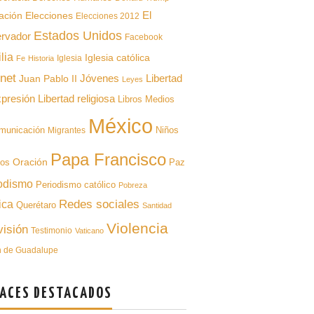
ación
El
Elecciones
Elecciones 2012
Estados Unidos
rvador
Facebook
lia
Iglesia católica
Iglesia
Fe
Historia
rnet
Libertad
Juan Pablo II
Jóvenes
Leyes
xpresión
Libertad religiosa
Libros
Medios
México
municación
Niños
Migrantes
Papa Francisco
Oración
pos
Paz
odismo
Periodismo católico
Pobreza
Redes sociales
ica
Querétaro
Santidad
Violencia
visión
Testimonio
Vaticano
n de Guadalupe
ACES DESTACADOS