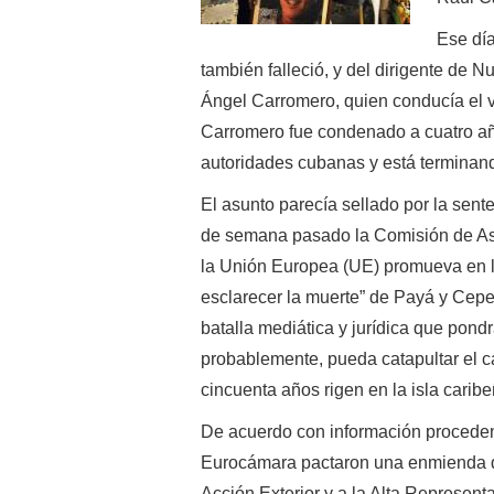
Ese dí
también falleció, y del dirigente de 
Ángel Carromero, quien conducía el ve
Carromero fue condenado a cuatro año
autoridades cubanas y está terminan
El asunto parecía sellado por la sent
de semana pasado la Comisión de As
la Unión Europea (UE) promueva en l
esclarecer la muerte” de Payá y Cepe
batalla mediática y jurídica que pondr
probablemente, pueda catapultar el c
cincuenta años rigen en la isla caribe
De acuerdo con información procedent
Eurocámara pactaron una enmienda d
Acción Exterior y a la Alta Represent