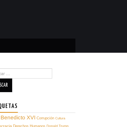
ar
QUETAS
Benedicto XVI
Corrupción
Cultura
cracia
Derechos Humanos
Donald Trump