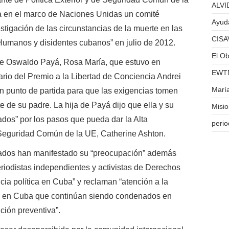
ALVID
a en el marco de Naciones Unidas un comité
Ayuda
stigación de las circunstancias de la muerte en las
CISA
Humanos y disidentes cubanos” en julio de 2012.
El Ob
a de Oswaldo Payá, Rosa María, que estuvo en
EWTN
sario del Premio a la Libertad de Conciencia Andrei
Marí
un punto de partida para que las exigencias tomen
e de su padre. La hija de Payá dijo que ella y su
Misi
ados” por los pasos que pueda dar la Alta
perio
 Seguridad Común de la UE, Catherine Ashton.
tados han manifestado su “preocupación” además
eriodistas independientes y activistas de Derechos
ia política en Cuba” y reclaman “atención a la
ia en Cuba que continúan siendo condenados en
ción preventiva”.