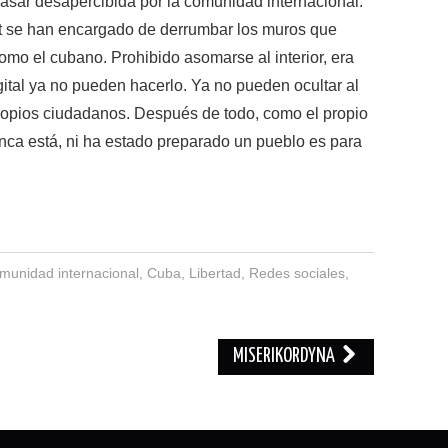
asar desapercibida por la comunidad internacional.
net se han encargado de derrumbar los muros que
mo el cubano. Prohibido asomarse al interior, era
gital ya no pueden hacerlo. Ya no pueden ocultar al
ropios ciudadanos. Después de todo, como el propio
ca está, ni ha estado preparado un pueblo es para
munidad internacional
,
Cuba
,
Libertad
,
Redes sociales
,
MISERIKORDYNA