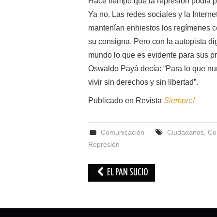
Hace tiempo que la represión podía p
Ya no. Las redes sociales y la Inter
mantenían enhiestos los regímenes co
su consigna. Pero con la autopista di
mundo lo que es evidente para sus p
Oswaldo Payá decía: “Para lo que nun
vivir sin derechos y sin libertad”.
Publicado en Revista
Siempre!
Comunicación
Ciudadanos
,
Co
Represión
Navegación
EL PAN SUCIO
de
entradas