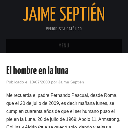
JAIME SEPTIÉN
PERIODISTA CATÓLICO
MENU
INICIO
El hombre en la luna
SOBRE EL AUTOR
Publicado el
19/07/2009
por
Jaime Septién
PRIVACIDAD
Me recuerda el padre Fernando Pascual, desde Roma,
que el 20 de julio de 2009, es decir mañana lunes, se
cumplen cuarenta años de que el ser humano puso el
pie en la Luna. 20 de julio de 1969; Apolo 11, Armstrong,
Collins y Aldrin (que se quedó solo, dando vueltas al