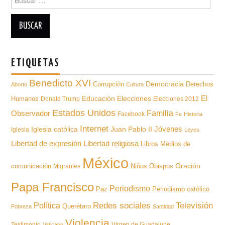
para:
ETIQUETAS
Benedicto XVI
Democracia
Derechos
Corrupción
Aborto
Cultura
Educación
El
Humanos
Elecciones
Donald Trump
Elecciones 2012
Estados Unidos
Familia
Observador
Facebook
Fe
Historia
Internet
Iglesia católica
Juan Pablo II
Jóvenes
Iglesia
Leyes
Libertad de expresión
Libertad religiosa
Libros
Medios de
México
Oración
comunicación
Niños
Obispos
Migrantes
Papa Francisco
Periodismo
Paz
Periodismo católico
Televisión
Redes sociales
Política
Querétaro
Pobreza
Santidad
Violencia
Testimonio
Virgen de Guadalupe
Vaticano